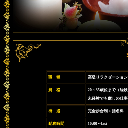
職 種
高級リラクゼーション
資 格
20～35歳位まで（経
未経験でも癒しの仕事
待 遇
完全歩合制＋指名料
勤務時間
10:00～last